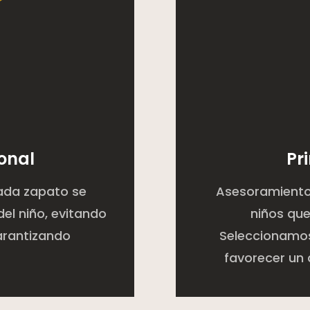

ional
Pr
ada zapato se
Asesoramiento
el niño, evitando
niños qu
arantizando
Seleccionamos
favorecer un 