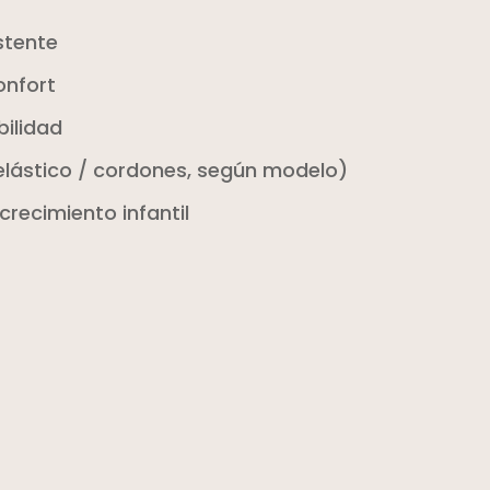
istente
onfort
bilidad
/ elástico / cordones, según modelo)
recimiento infantil